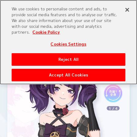
We use cookies to personalise content and ads, to
provide social media features and to analyse our traffic.
Menu
We also share information about your use of our site
with our social media, advertising and analytics
partners.
Cookie Policy
C
h
a
r
a
c
t
e
r
Cookies Settings
News
Introduction
Reject All
Story
Character
Accept All Cookies
Staff&Cast
On Air
衣装1
全身
1
/
4
Theater
Movie
Blu-ray
Special