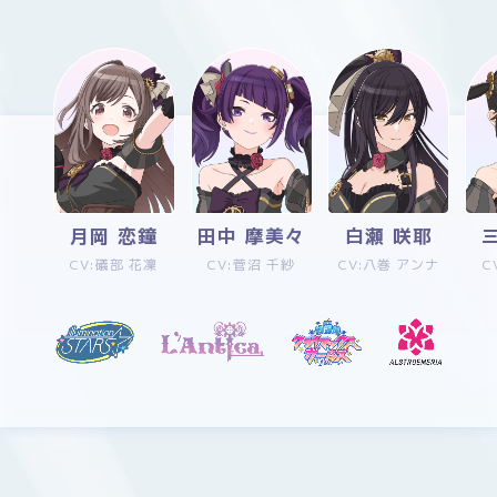
月岡 恋鐘
田中 摩美々
白瀬 咲耶
CV:礒部 花凜
CV:菅沼 千紗
CV:八巻 アンナ
C